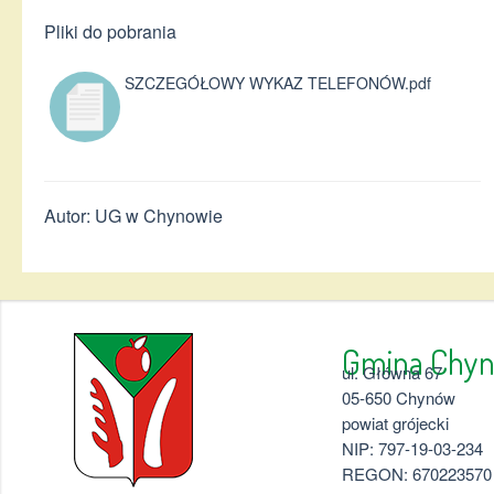
Pliki do pobrania
SZCZEGÓŁOWY WYKAZ TELEFONÓW.pdf
Autor: UG w Chynowie
Gmina 
ul. Główna 67
05-650 Chynów
powiat grójecki
NIP: 797-19-03-234
REGON: 670223570