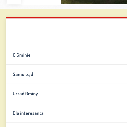
Zwiększ
Zmniejsz
Zresetuj
Wersja
czcionkę
czcionkę
kontrastowa
Mapa strony
Kontakt
Informator
O Gminie
Samorząd
Urząd Gminy
Dla interesanta