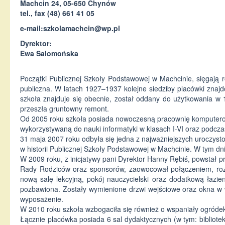
Machcin 24, 05-650 Chynów
tel., fax (48) 661 41 05
e-mail:
szkolamachcin@wp.pl
Dyrektor:
Ewa Salomońska
Początki Publicznej Szkoły Podstawowej w Machcinie, sięgają 
publiczna. W latach 1927–1937 kolejne siedziby placówki znaj
szkoła znajduje się obecnie, został oddany do użytkowania w
przeszła gruntowny remont.
Od 2005 roku szkoła posiada nowoczesną pracownię komputero
wykorzystywaną do nauki informatyki w klasach I-VI oraz podcza
31 maja 2007 roku odbyła się jedna z najważniejszych uroczysto
w historii Publicznej Szkoły Podstawowej w Machcinie. W tym dni
W 2009 roku, z inicjatywy pani Dyrektor Hanny Rębiś, powstał p
Rady Rodziców oraz sponsorów, zaowocował połączeniem, rozd
nową salę lekcyjną, pokój nauczycielski oraz dodatkową łazie
pozbawiona. Zostały wymienione drzwi wejściowe oraz okna w
wyposażenie.
W 2010 roku szkoła wzbogaciła się również o wspaniały ogródek
Łącznie placówka posiada 6 sal dydaktycznych (w tym: bibliote