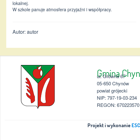
lokalnej.
W szkole panuje atmosfera przyjaźni i współpracy.
Autor: autor
Gmina 
ul. Główna 67
05-650 Chynów
powiat grójecki
NIP: 797-19-03-234
REGON: 670223570
Projekt i wykonanie
ESC