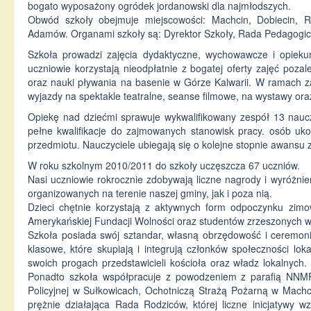
bogato wyposażony ogródek jordanowski dla najmłodszych.
Obwód szkoły obejmuje miejscowości: Machcin, Dobiecin, R
Adamów. Organami szkoły są: Dyrektor Szkoły, Rada Pedagogi
Szkoła prowadzi zajęcia dydaktyczne, wychowawcze i opiek
uczniowie korzystają nieodpłatnie z bogatej oferty zajęć poza
oraz nauki pływania na basenie w Górze Kalwarii. W ramach z
wyjazdy na spektakle teatralne, seanse filmowe, na wystawy or
Opiekę nad dziećmi sprawuje wykwalifikowany zespół 13 nauc
pełne kwalifikacje do zajmowanych stanowisk pracy. osób uk
przedmiotu. Nauczyciele ubiegają się o kolejne stopnie awansu
W roku szkolnym 2010/2011 do szkoły uczęszcza 67 uczniów.
Nasi uczniowie rokrocznie zdobywają liczne nagrody i wyróżn
organizowanych na terenie naszej gminy, jak i poza nią.
Dzieci chętnie korzystają z aktywnych form odpoczynku zim
Amerykańskiej Fundacji Wolności oraz studentów zrzeszonych wok
Szkoła posiada swój sztandar, własną obrzędowość i ceremoni
klasowe, które skupiają i integrują członków społeczności lo
swoich progach przedstawicieli kościoła oraz władz lokalnyc
Ponadto szkoła współpracuje z powodzeniem z parafią NNMP 
Policyjnej w Sułkowicach, Ochotniczą Strażą Pożarną w Mach
prężnie działająca Rada Rodziców, której liczne inicjatywy w