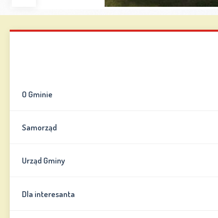
Zwiększ
Zmniejsz
Zresetuj
Wersja
czcionkę
czcionkę
kontrastowa
Mapa strony
Kontakt
Informator
O Gminie
Samorząd
Urząd Gminy
Dla interesanta