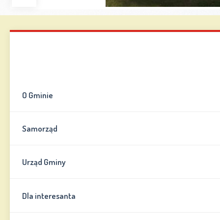
Zwiększ
Zmniejsz
Zresetuj
Wersja
czcionkę
czcionkę
kontrastowa
Mapa strony
Kontakt
Informator
O Gminie
Samorząd
Urząd Gminy
Dla interesanta