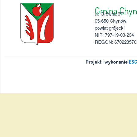
Gmina 
ul. Główna 67
05-650 Chynów
powiat grójecki
NIP: 797-19-03-234
REGON: 670223570
Projekt i wykonanie
ESC