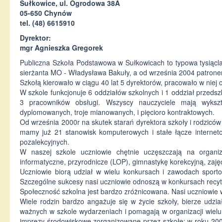
Sułkowice, ul. Ogrodowa 38A
05-650 Chynów
tel. (48) 6615910
Dyrektor:
mgr Agnieszka Gregorek
Publiczna Szkoła Podstawowa w Sułkowicach to typowa tysiącla
sierżanta MO - Władysława Bakuły, a od września 2004 patrone
Szkołą kierowało w ciągu 40 lat 5 dyrektorów, pracowało w niej o
W szkole funkcjonuje 6 oddziałów szkolnych i 1 oddział przedszk
3 pracowników obsługi. Wszyscy nauczyciele mają wykszta
dyplomowanych, troje mianowanych, i pięcioro kontraktowych.
Od września 2000r na skutek starań dyrektora szkoły i rodzic
mamy już 21 stanowisk komputerowych i stałe łącze internetow
pozalekcyjnych.
W naszej szkole uczniowie chętnie uczęszczają na organizo
informatyczne, przyrodnicze (LOP), gimnastykę korekcyjną, za
Uczniowie biorą udział w wielu konkursach i zawodach spor
Szczególne sukcesy nasi uczniowie odnoszą w konkursach recyta
Społeczność szkolna jest bardzo zróżnicowana. Nasi uczniowie wy
Wiele rodzin bardzo angażuje się w życie szkoły, bierze udzi
ważnych w szkole wydarzeniach i pomagają w organizacji wiel
imprezy środowiskowe zorganizowane przez szkołę: w roku 2000 -