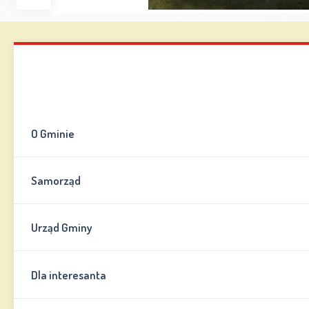
Zwiększ
Zmniejsz
Zresetuj
Wersja
czcionkę
czcionkę
kontrastowa
Mapa strony
Kontakt
Informator
O Gminie
Samorząd
Urząd Gminy
Dla interesanta