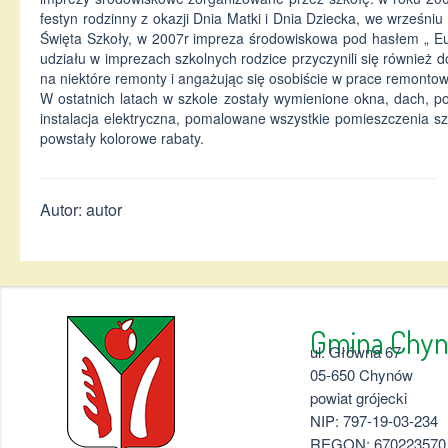
festyn rodzinny z okazji Dnia Matki i Dnia Dziecka, we wrześniu 
Święta Szkoły, w 2007r impreza środowiskowa pod hasłem „ Eu
udziału w imprezach szkolnych rodzice przyczynili się również 
na niektóre remonty i angażując się osobiście w prace remontow
W ostatnich latach w szkole zostały wymienione okna, dach, p
instalacja elektryczna, pomalowane wszystkie pomieszczenia 
powstały kolorowe rabaty.
Autor: autor
Gmina 
ul. Główna 67
05-650 Chynów
powiat grójecki
NIP: 797-19-03-234
REGON: 670223570