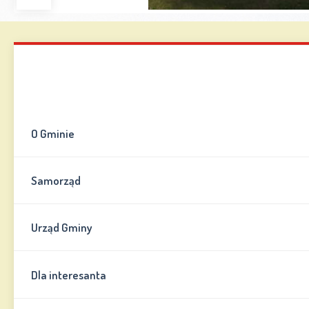
Zwiększ
Zmniejsz
Zresetuj
Wersja
czcionkę
czcionkę
kontrastowa
Mapa strony
Kontakt
Informator
O Gminie
Samorząd
Urząd Gminy
Dla interesanta