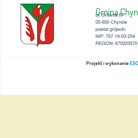
Gmina 
ul. Główna 67
05-650 Chynów
powiat grójecki
NIP: 797-19-03-234
REGON: 670223570
Projekt i wykonanie
ESC