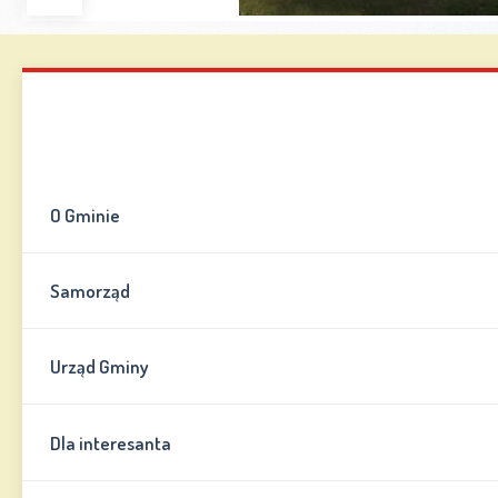
Zwiększ
Zmniejsz
Zresetuj
Wersja
czcionkę
czcionkę
kontrastowa
Mapa strony
Kontakt
Informator
O Gminie
Samorząd
Urząd Gminy
Dla interesanta