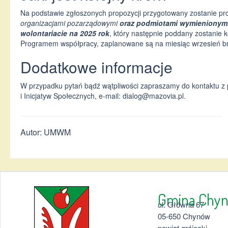
Na podstawie zgłoszonych propozycji przygotowany zostanie pr
organizacjami pozarządowymi
oraz podmiotami wymienionymi w
wolontariacie na 2025 rok
, który następnie poddany zostanie
Programem współpracy, zaplanowane są na miesiąc wrzesień br
Dodatkowe informacje
W przypadku pytań bądź wątpliwości zapraszamy do kontaktu z 
i Inicjatyw Społecznych, e-mail:
dialog@mazovia.pl
.
Autor: UMWM
Gmina 
ul. Główna 67
05-650 Chynów
powiat grójecki