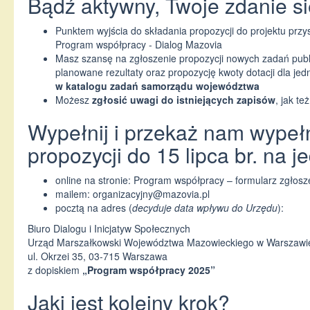
Bądź aktywny, Twoje zdanie się
Punktem wyjścia do składania propozycji do projektu pr
Program współpracy - Dialog Mazovia
Masz szansę na zgłoszenie propozycji nowych zadań pub
planowane rezultaty oraz propozycję kwoty dotacji dla jedn
w katalogu zadań samorządu województwa
Możesz
zgłosić uwagi do istniejących zapisów
, jak t
Wypełnij i przekaż nam wypeł
propozycji do 15 lipca br. na
online na stronie:
Program współpracy – formularz zgłosze
mailem:
organizacyjny@mazovia.pl
pocztą na adres (
decyduje data wpływu do Urzędu
):
Biuro Dialogu i Inicjatyw Społecznych
Urząd Marszałkowski Województwa Mazowieckiego w Warszawi
ul. Okrzei 35, 03-715 Warszawa
z dopiskiem
„Program współpracy 2025”
Jaki jest kolejny krok?