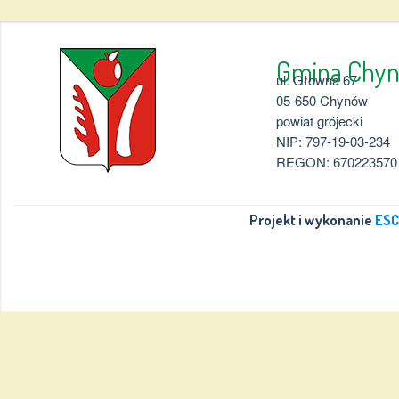
Gmina 
ul. Główna 67
05-650 Chynów
powiat grójecki
NIP: 797-19-03-234
REGON: 670223570
Projekt i wykonanie
ESC