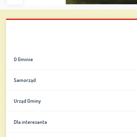
Zwiększ
Zmniejsz
Zresetuj
Wersja
czcionkę
czcionkę
kontrastowa
Mapa strony
Kontakt
Informator
O Gminie
Samorząd
Urząd Gminy
Dla interesanta