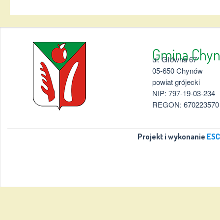
Gmina 
ul. Główna 67
05-650 Chynów
powiat grójecki
NIP: 797-19-03-234
REGON: 670223570
Projekt i wykonanie
ESC