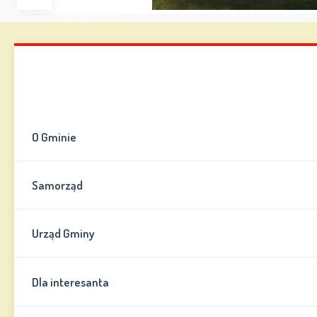
Zwiększ
Zmniejsz
Zresetuj
Wersja
czcionkę
czcionkę
kontrastowa
Mapa strony
Kontakt
Informator
O Gminie
Samorząd
Urząd Gminy
Dla interesanta