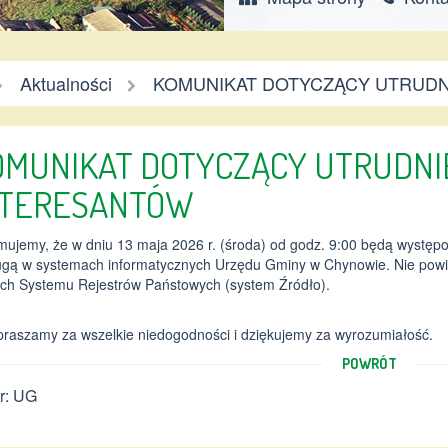
mina
Aktualności
KOMUNIKAT DOTYCZĄCY UTRUDN
hynów
OMUNIKAT DOTYCZĄCY UTRUDNI
NTERESANTÓW
mujemy, że w dniu 13 maja 2026 r. (środa) od godz. 9:00 będą występow
ugą w systemach informatycznych Urzędu Gminy w Chynowie. Nie powi
ch Systemu Rejestrów Państowych (system Źródło).
praszamy za wszelkie niedogodności i dziękujemy za wyrozumiałość.
POWRÓT
r: UG