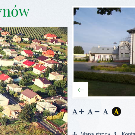
ynów
Zwiększ
Zmniejsz
Zresetuj
Wersja
czcionkę
czcionkę
kontras
Mapa strony
Konta