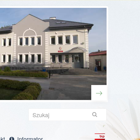
Szukaj
towa
kt
Informator