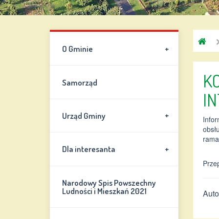
G
+
O Gminie
C
K
Samorząd
I
+
Urząd Gminy
Infor
obsł
rama
+
Dla interesanta
Prze
Narodowy Spis Powszechny
Ludności i Mieszkań 2021
Auto