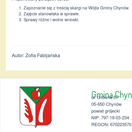
Zapoznanie się z treścią skargi na Wójta Gminy Chynów.
Zajęcie stanowiska w sprawie.
Sprawy różne i wolne wnioski.
Autor: Zofia Fabijańska
Gmina 
ul. Główna 67
05-650 Chynów
powiat grójecki
NIP: 797-19-03-234
REGON: 670223570