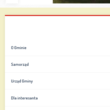
Zwiększ
Zmniejsz
Zresetuj
Wersja
czcionkę
czcionkę
kontrastowa
Mapa strony
Kontakt
Informator
O Gminie
Samorząd
Urząd Gminy
Dla interesanta