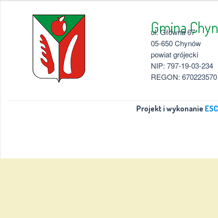
Gmina 
ul. Główna 67
05-650 Chynów
powiat grójecki
NIP: 797-19-03-234
REGON: 670223570
Projekt i wykonanie
ESC