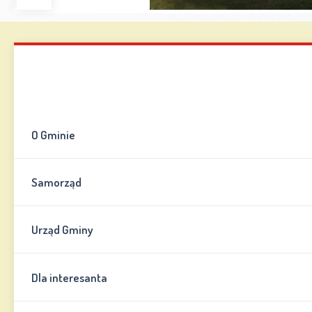
Zwiększ
Zmniejsz
Zresetuj
Wersja
czcionkę
czcionkę
kontrastowa
Mapa strony
Kontakt
Informator
O Gminie
Samorząd
Urząd Gminy
Dla interesanta