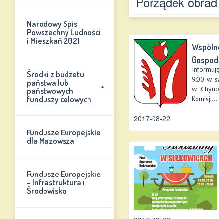
nie Chynów 2026
Porządek obrad
Narodowy Spis
Powszechny Ludności
i Mieszkań 2021
Wspólne
Gospoda
Informuję
Środki z budżetu
9:00 w s
państwa lub
+
w Chyno
państwowych
funduszy celowych
Komisji...
2017-08-22
Fundusze Europejskie
dla Mazowsza
Fundusze Europejskie
- Infrastruktura i
Środowisko