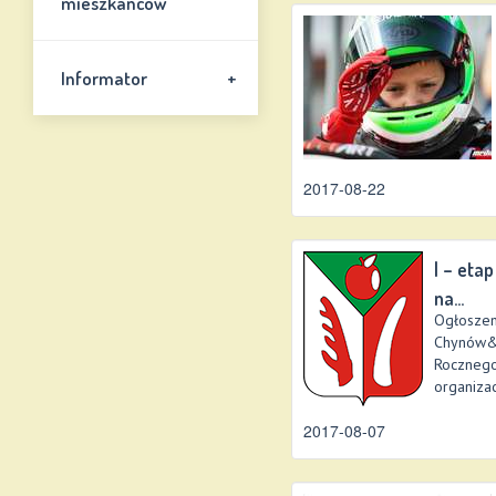
mieszkańców
+
Informator
2017-08-22
I – eta
na...
Ogłoszen
Chynów&
Roczneg
organizac
2017-08-07