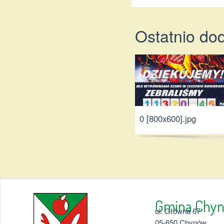
Ostatnio do
0 [800x600].jpg
Gmina 
ul. Główna 67
05-650 Chynów