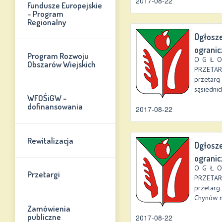
2017-08-22
Fundusze Europejskie
- Program
Regionalny
Ogłosze
ogranic
Program Rozwoju
O G Ł O
Obszarów Wiejskich
PRZETAR
przetarg
sąsiednich
WFOŚiGW -
dofinansowania
2017-08-22
Rewitalizacja
Ogłosze
ogranic
O G Ł O
Przetargi
PRZETAR
przetarg
Chynów n
Zamówienia
publiczne
2017-08-22