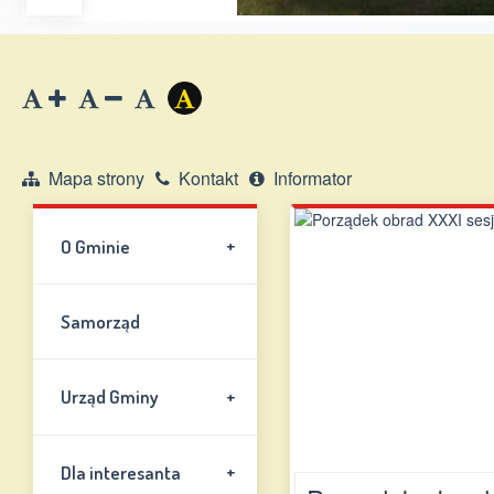
Zwiększ
Zmniejsz
Zresetuj
Wersja
czcionkę
czcionkę
kontrastowa
Mapa strony
Kontakt
Informator
+
O Gminie
Samorząd
+
Urząd Gminy
+
Dla interesanta