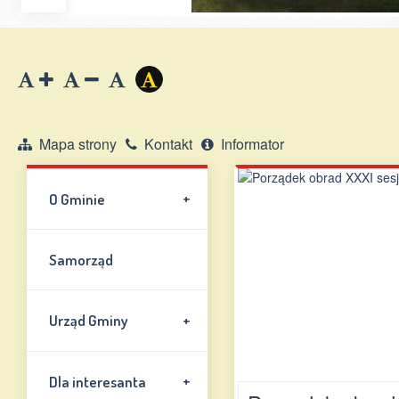
Zwiększ
Zmniejsz
Zresetuj
Wersja
czcionkę
czcionkę
kontrastowa
Mapa strony
Kontakt
Informator
+
O Gminie
Samorząd
+
Urząd Gminy
+
Dla interesanta