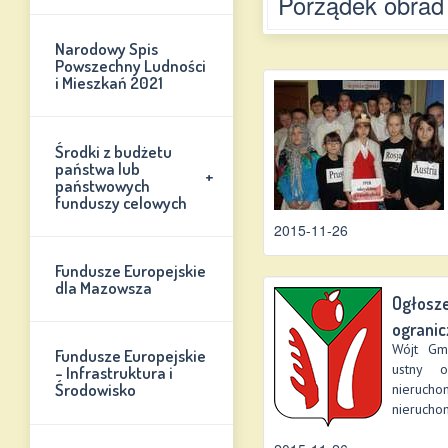
nie Chynów 2026
Porządek obrad
Narodowy Spis
Powszechny Ludności
i Mieszkań 2021
Środki z budżetu
państwa lub
+
państwowych
funduszy celowych
2015-11-26
Fundusze Europejskie
dla Mazowsza
Ogłosze
ograni
Wójt Gm
Fundusze Europejskie
ustny o
- Infrastruktura i
Środowisko
nieruch
nieruchom