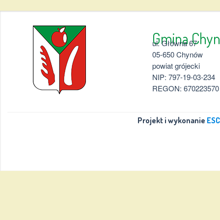
Gmina 
ul. Główna 67
05-650 Chynów
powiat grójecki
NIP: 797-19-03-234
REGON: 670223570
Projekt i wykonanie
ESC