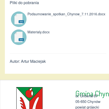
Pliki do pobrania
Podsumowanie_spotkan_Chynow_7.11.2016.docx
Materialy.docx
Autor: Artur Maciejak
Gmina 
ul. Główna 67
05-650 Chynów
powiat grójecki