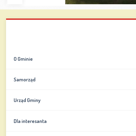
Zwiększ
Zmniejsz
Zresetuj
Wersja
czcionkę
czcionkę
kontrastowa
Mapa strony
Kontakt
Informator
O Gminie
Samorząd
Urząd Gminy
Dla interesanta